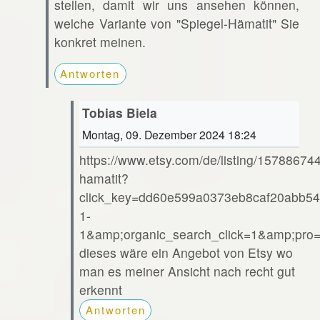
stellen, damit wir uns ansehen können,
welche Variante von "Spiegel-Hämatit" Sie
konkret meinen.
Antworten
Tobias Biela
Montag, 09. Dezember 2024 18:24
https://www.etsy.com/de/listing/15788674
hamatit?
click_key=dd60e599a0373eb8caf20abb54
1-
1&amp;organic_search_click=1&amp;pr
dieses wäre ein Angebot von Etsy wo
man es meiner Ansicht nach recht gut
erkennt
Antworten