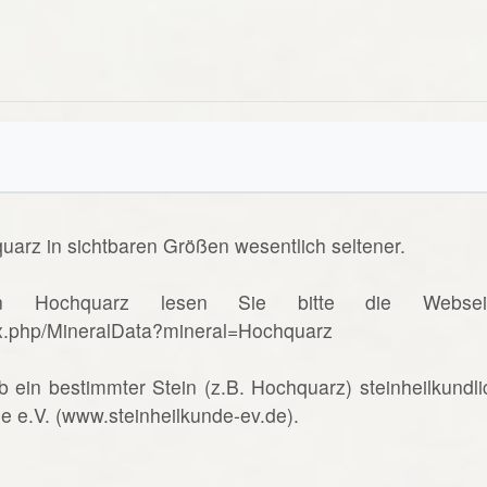
uarz in sichtbaren Größen wesentlich seltener.
n Hochquarz lesen Sie bitte die Websei
ex.php/MineralData?mineral=Hochquarz
b ein bestimmter Stein (z.B. Hochquarz) steinheilkundli
de e.V. (www.steinheilkunde-ev.de).