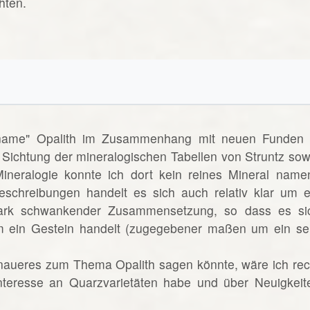
hten.
lname" Opalith im Zusammenhang mit neuen Funden 
 Sichtung der mineralogischen Tabellen von Struntz sow
neralogie konnte ich dort kein reines Mineral name
eschreibungen handelt es sich auch relativ klar um e
ark schwankender Zusammensetzung, so dass es si
 ein Gestein handelt (zugegebener maßen um ein se
naueres zum Thema Opalith sagen könnte, wäre ich rec
Interesse an Quarzvarietäten habe und über Neuigkeit