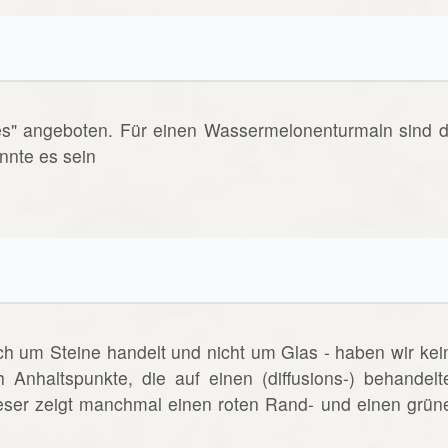
es" angeboten. Für einen Wassermelonenturmaln sind d
nnte es sein
ich um Steine handelt und nicht um Glas - haben wir kei
h Anhaltspunkte, die auf einen (diffusions-) behandelt
eser zeigt manchmal einen roten Rand- und einen grün