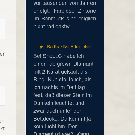
vor tausenden von Jahren
erfolgt. Farblose Zirkone
im Schmuck sind folglich
nicht radioaktiv.
Radioaktive Edelsteine
er
Bei ShopLC habe ich
einen lab grown Diamant
mit 2 Karat gekauft als
Ring. Nun stellte ich, als
ich nachts im Bett lag,
fest, daß dieser Stein im
Dunkeln leuchtet und
zwar auch unter der
Bettdecke. Da kommt ja
en
kein Licht hin. Der
kt
Diament ist weiß. Kann