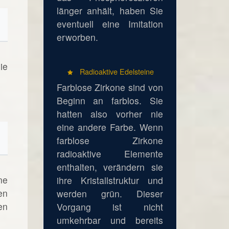
länger anhält, haben Sie
eventuell eine Imitation
erworben.
ie
Radioaktive Edelsteine
Farblose Zirkone sind von
Beginn an farblos. Sie
hatten also vorher nie
eine andere Farbe. Wenn
farblose Zirkone
radioaktive Elemente
enthalten, verändern sie
ne
ihre Kristallstruktur und
en
werden grün. Dieser
en
Vorgang ist nicht
umkehrbar und bereits