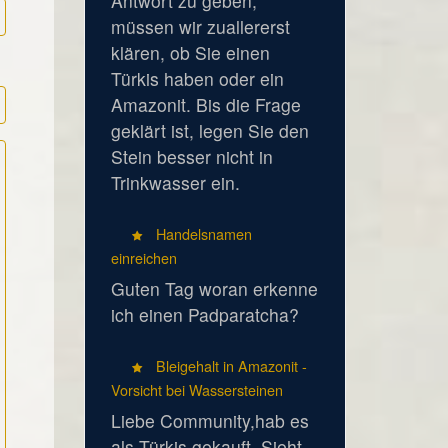
Antwort zu geben,
müssen wir zuallererst
klären, ob Sie einen
Türkis haben oder ein
Amazonit. Bis die Frage
geklärt ist, legen Sie den
Stein besser nicht in
Trinkwasser ein.
Handelsnamen
einreichen
Guten Tag woran erkenne
ich einen Padparatcha?
Bleigehalt in Amazonit -
Vorsicht bei Wassersteinen
Liebe Community,hab es
als Türkis gekauft. Sieht