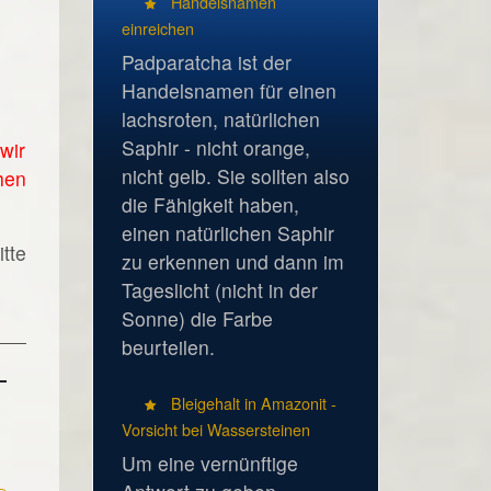
Handelsnamen
einreichen
Padparatcha ist der
Handelsnamen für einen
lachsroten, natürlichen
Saphir - nicht orange,
wir
nicht gelb. Sie sollten also
hen
die Fähigkeit haben,
einen natürlichen Saphir
tte
zu erkennen und dann im
Tageslicht (nicht in der
Sonne) die Farbe
beurteilen.
Bleigehalt in Amazonit -
Vorsicht bei Wassersteinen
Um eine vernünftige