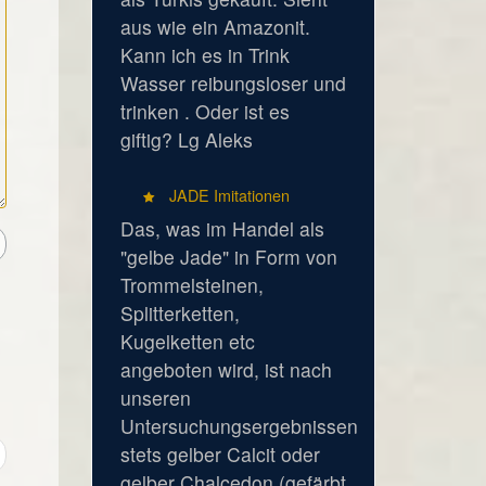
aus wie ein Amazonit.
Kann ich es in Trink
Wasser reibungsloser und
trinken . Oder ist es
giftig? Lg Aleks
JADE Imitationen
Das, was im Handel als
"gelbe Jade" in Form von
Trommelsteinen,
Splitterketten,
Kugelketten etc
angeboten wird, ist nach
unseren
Untersuchungsergebnissen
stets gelber Calcit oder
gelber Chalcedon (gefärbt