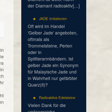
der Diamant radioaktiv[…]
JADE Imitationen
Oft wird im Handel
'Gelber Jade' angeboten,
oftmals als
Trommelsteine, Perlen
in
oder in
ie
Splitterarmbändern. Ist
ns
gelber Jade ein Synonym
in
für Malayische Jade und
ch
in Wahrheit nur gefärbter
hr
Quarz(it)?
ht
Radioaktive Edelsteine
en
Vielen Dank für die
umfangreiche