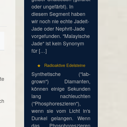
oder ungefärbt). In
diesem Segment haben
wir noch nie echte Jadeit-
Jade oder Nephrit-Jade
vorgefunden. "Malayische
Jade" ist kein Synonym
für […]
Radioaktive Edelsteine
Synthetische ("lab-
te
grown") Diamanten,
können einige Sekunden
lang nachleuchten
ch
("Phosphoreszieren"),
wenn sie vom Licht in's
Dunkel gelangen. Wenn
das Phosphoreszieren