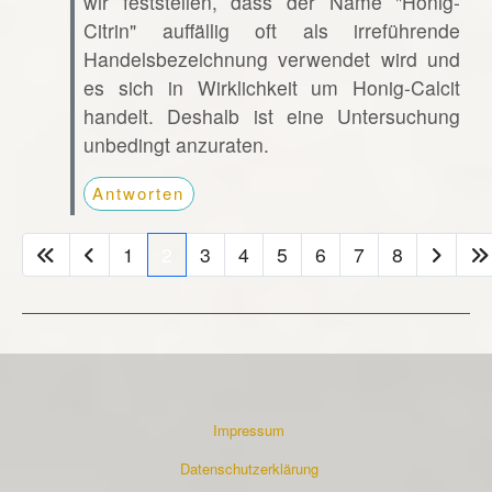
wir feststellen, dass der Name "Honig-
Citrin" auffällig oft als irreführende
Handelsbezeichnung verwendet wird und
es sich in Wirklichkeit um Honig-Calcit
handelt. Deshalb ist eine Untersuchung
unbedingt anzuraten.
Antworten
1
2
3
4
5
6
7
8
Impressum
Datenschutzerklärung