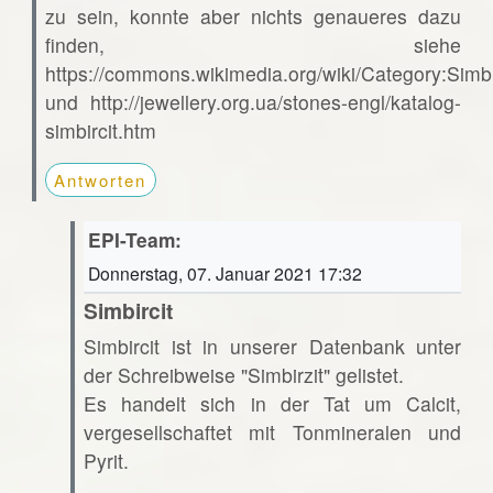
zu sein, konnte aber nichts genaueres dazu
finden, siehe
https://commons.wikimedia.org/wiki/Category:Simbi
und http://jewellery.org.ua/stones-engl/katalog-
simbircit.htm
Antworten
EPI-Team:
Donnerstag, 07. Januar 2021 17:32
Simbircit
Simbircit ist in unserer Datenbank unter
der Schreibweise "Simbirzit" gelistet.
Es handelt sich in der Tat um Calcit,
vergesellschaftet mit Tonmineralen und
Pyrit.