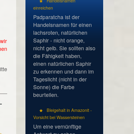
Handelsnamen
einreichen
Padparatcha ist der
Handelsnamen für einen
lachsroten, natürlichen
Saphir - nicht orange,
wir
nicht gelb. Sie sollten also
hen
die Fähigkeit haben,
einen natürlichen Saphir
tte
zu erkennen und dann im
Tageslicht (nicht in der
Sonne) die Farbe
beurteilen.
Bleigehalt in Amazonit -
Vorsicht bei Wassersteinen
Um eine vernünftige