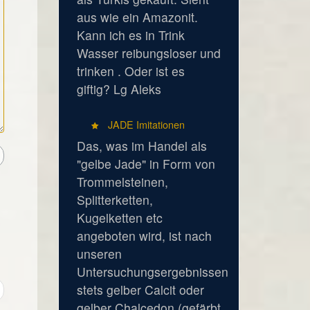
aus wie ein Amazonit.
Kann ich es in Trink
Wasser reibungsloser und
trinken . Oder ist es
giftig? Lg Aleks
JADE Imitationen
Das, was im Handel als
"gelbe Jade" in Form von
Trommelsteinen,
Splitterketten,
Kugelketten etc
angeboten wird, ist nach
unseren
Untersuchungsergebnissen
stets gelber Calcit oder
gelber Chalcedon (gefärbt