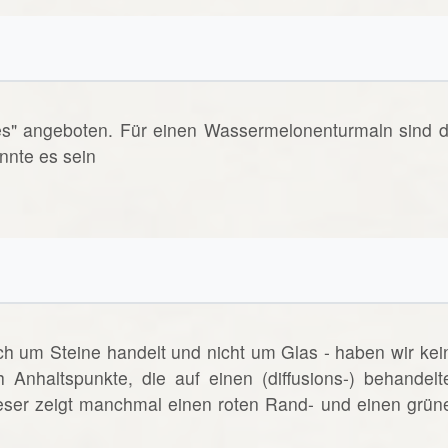
es" angeboten. Für einen Wassermelonenturmaln sind d
nnte es sein
ich um Steine handelt und nicht um Glas - haben wir kei
h Anhaltspunkte, die auf einen (diffusions-) behandelt
eser zeigt manchmal einen roten Rand- und einen grün