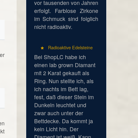
vor tausenden von Jahren
erfolgt. Farblose Zirkone
im Schmuck sind folglich
nicht radioaktiv.
Radioaktive Edelsteine
er
Bei ShopLC habe ich
einen lab grown Diamant
mit 2 Karat gekauft als
Ring. Nun stellte ich, als
ich nachts im Bett lag,
fest, daß dieser Stein im
Dunkeln leuchtet und
zwar auch unter der
Bettdecke. Da kommt ja
en
kein Licht hin. Der
kt
Diament ist weiß. Kann