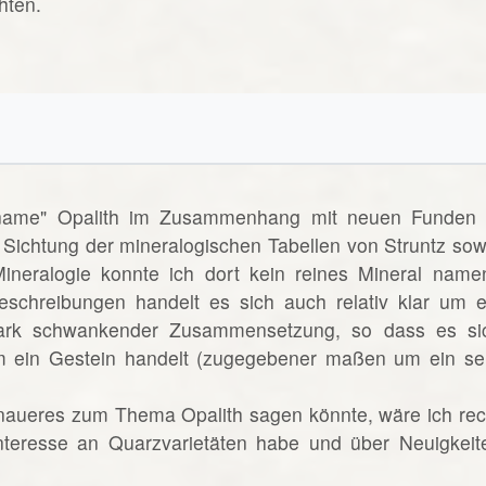
hten.
lname" Opalith im Zusammenhang mit neuen Funden 
 Sichtung der mineralogischen Tabellen von Struntz sow
neralogie konnte ich dort kein reines Mineral name
eschreibungen handelt es sich auch relativ klar um e
ark schwankender Zusammensetzung, so dass es si
 ein Gestein handelt (zugegebener maßen um ein se
naueres zum Thema Opalith sagen könnte, wäre ich rec
Interesse an Quarzvarietäten habe und über Neuigkeit