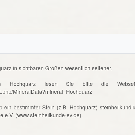
uarz in sichtbaren Größen wesentlich seltener.
n Hochquarz lesen Sie bitte die Websei
ex.php/MineralData?mineral=Hochquarz
b ein bestimmter Stein (z.B. Hochquarz) steinheilkundli
de e.V. (www.steinheilkunde-ev.de).