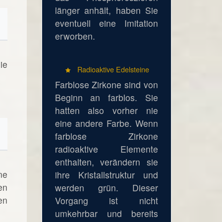
länger anhält, haben Sie
eventuell eine Imitation
erworben.
ie
Radioaktive Edelsteine
Farblose Zirkone sind von
Beginn an farblos. Sie
hatten also vorher nie
eine andere Farbe. Wenn
farblose Zirkone
radioaktive Elemente
enthalten, verändern sie
ne
ihre Kristallstruktur und
en
werden grün. Dieser
en
Vorgang ist nicht
umkehrbar und bereits