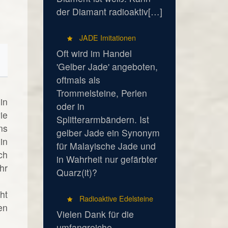
der Diamant radioaktiv[…]
JADE Imitationen
Oft wird im Handel
'Gelber Jade' angeboten,
oftmals als
Trommelsteine, Perlen
in
oder in
ie
Splitterarmbändern. Ist
ns
gelber Jade ein Synonym
in
für Malayische Jade und
ch
in Wahrheit nur gefärbter
hr
Quarz(it)?
ht
Radioaktive Edelsteine
en
Vielen Dank für die
umfangreiche