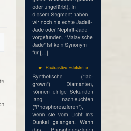
oder ungefärbt). In
diesem Segment haben
wir noch nie echte Jadeit-
Jade oder Nephrit-Jade
vorgefunden. "Malayische
Jade" ist kein Synonym
für […]
Radioaktive Edelsteine
Synthetische ("lab-
te
grown") Diamanten,
können einige Sekunden
lang nachleuchten
ch
("Phosphoreszieren"),
wenn sie vom Licht in's
Dunkel gelangen. Wenn
das Phosphoreszieren