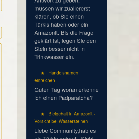
Antwort zu geben,
müssen wir zuallererst
klären, ob Sie einen
Türkis haben oder ein
Amazonit. Bis die Frage
geklärt ist, legen Sie den
Stein besser nicht in
Trinkwasser ein.
Handelsnamen
einreichen
Guten Tag woran erkenne
ich einen Padparatcha?
Bleigehalt in Amazonit -
Vorsicht bei Wassersteinen
Liebe Community,hab es
als Türkis gekauft. Sieht