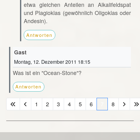
etwa gleichen Anteilen an Alkalifeldspat
und Plagioklas (gewöhnlich Oligoklas oder
Andesin).
Antworten
Gast
Montag, 12. Dezember 2011 18:15
Was ist ein "Ocean-Stone"?
Antworten
1
2
3
4
5
6
7
8