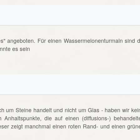
es" angeboten. Für einen Wassermelonenturmaln sind d
nnte es sein
ich um Steine handelt und nicht um Glas - haben wir kei
h Anhaltspunkte, die auf einen (diffusions-) behandelt
eser zeigt manchmal einen roten Rand- und einen grün