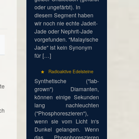
oder ungefärbt). In
diesem Segment haben
wir noch nie echte Jadeit-
Jade oder Nephrit-Jade
vorgefunden. "Malayische
Jade" ist kein Synonym
für […]
Radioaktive Edelsteine
Synthetische ("lab-
te
grown") Diamanten,
können einige Sekunden
lang nachleuchten
ch
("Phosphoreszieren"),
wenn sie vom Licht in's
Dunkel gelangen. Wenn
das Phosphoreszieren