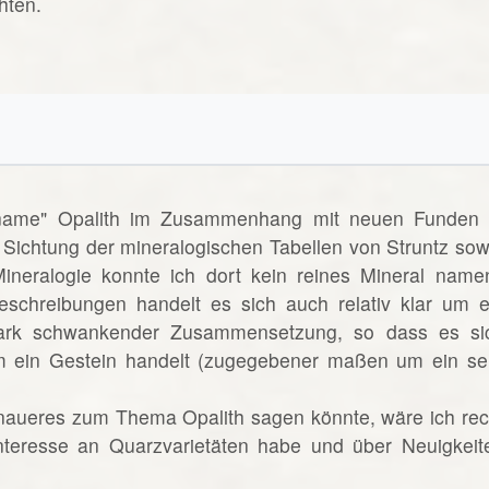
hten.
lname" Opalith im Zusammenhang mit neuen Funden 
 Sichtung der mineralogischen Tabellen von Struntz sow
neralogie konnte ich dort kein reines Mineral name
eschreibungen handelt es sich auch relativ klar um e
ark schwankender Zusammensetzung, so dass es si
 ein Gestein handelt (zugegebener maßen um ein se
naueres zum Thema Opalith sagen könnte, wäre ich rec
Interesse an Quarzvarietäten habe und über Neuigkeit