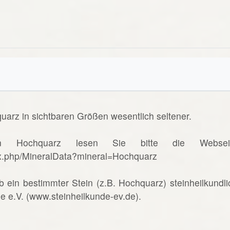
uarz in sichtbaren Größen wesentlich seltener.
n Hochquarz lesen Sie bitte die Websei
ex.php/MineralData?mineral=Hochquarz
b ein bestimmter Stein (z.B. Hochquarz) steinheilkundli
de e.V. (www.steinheilkunde-ev.de).