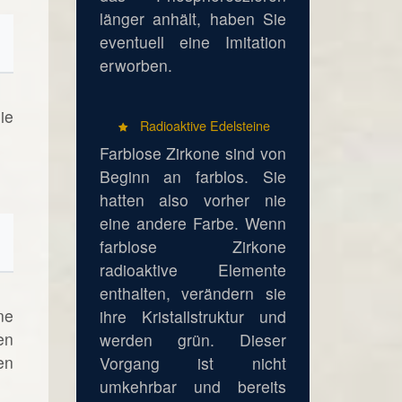
länger anhält, haben Sie
eventuell eine Imitation
erworben.
ie
Radioaktive Edelsteine
Farblose Zirkone sind von
Beginn an farblos. Sie
hatten also vorher nie
eine andere Farbe. Wenn
farblose Zirkone
radioaktive Elemente
enthalten, verändern sie
ne
ihre Kristallstruktur und
en
werden grün. Dieser
en
Vorgang ist nicht
umkehrbar und bereits