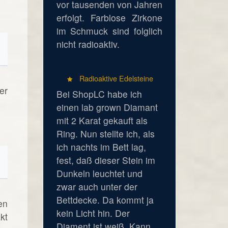
vor tausenden von Jahren
erfolgt. Farblose Zirkone
im Schmuck sind folglich
nicht radioaktiv.
Radioaktive Edelsteine
er
Bei ShopLC habe ich
einen lab grown Diamant
mit 2 Karat gekauft als
Ring. Nun stellte ich, als
ich nachts im Bett lag,
fest, daß dieser Stein im
Dunkeln leuchtet und
zwar auch unter der
Bettdecke. Da kommt ja
en
kein Licht hin. Der
kt
Diament ist weiß. Kann