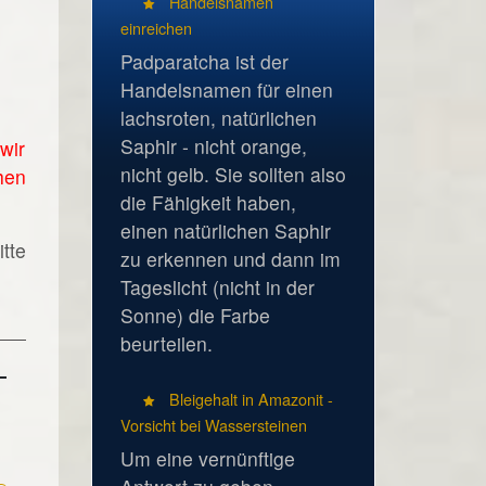
Handelsnamen
einreichen
Padparatcha ist der
Handelsnamen für einen
lachsroten, natürlichen
Saphir - nicht orange,
wir
nicht gelb. Sie sollten also
hen
die Fähigkeit haben,
einen natürlichen Saphir
tte
zu erkennen und dann im
Tageslicht (nicht in der
Sonne) die Farbe
beurteilen.
Bleigehalt in Amazonit -
Vorsicht bei Wassersteinen
Um eine vernünftige