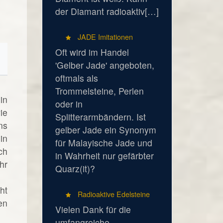
der Diamant radioaktiv[…]
JADE Imitationen
Oft wird im Handel
'Gelber Jade' angeboten,
oftmals als
Trommelsteine, Perlen
in
oder in
ie
Splitterarmbändern. Ist
ns
gelber Jade ein Synonym
in
für Malayische Jade und
ch
in Wahrheit nur gefärbter
hr
Quarz(it)?
ht
Radioaktive Edelsteine
en
Vielen Dank für die
umfangreiche