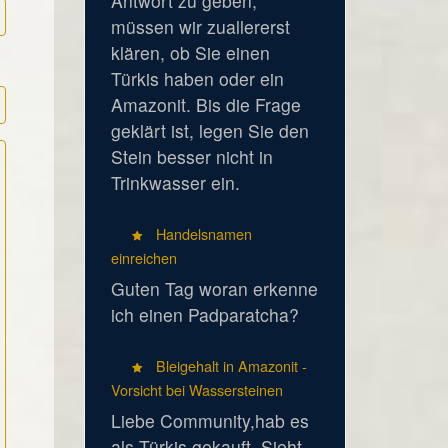
Antwort zu geben,
müssen wir zuallererst
klären, ob Sie einen
Türkis haben oder ein
Amazonit. Bis die Frage
geklärt ist, legen Sie den
Stein besser nicht in
Trinkwasser ein.
Handelsnamen
einreichen
Guten Tag woran erkenne
ich einen Padparatcha?
Bleigehalt in Amazonit -
Vorsicht bei Wassersteinen
Liebe Community,hab es
als Türkis gekauft. Sieht