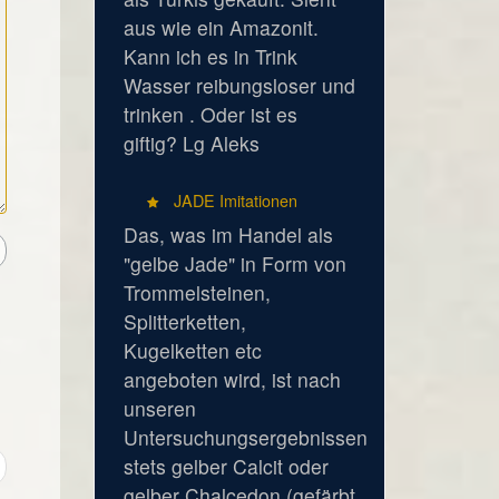
aus wie ein Amazonit.
Kann ich es in Trink
Wasser reibungsloser und
trinken . Oder ist es
giftig? Lg Aleks
JADE Imitationen
Das, was im Handel als
"gelbe Jade" in Form von
Trommelsteinen,
Splitterketten,
Kugelketten etc
angeboten wird, ist nach
unseren
Untersuchungsergebnissen
stets gelber Calcit oder
gelber Chalcedon (gefärbt