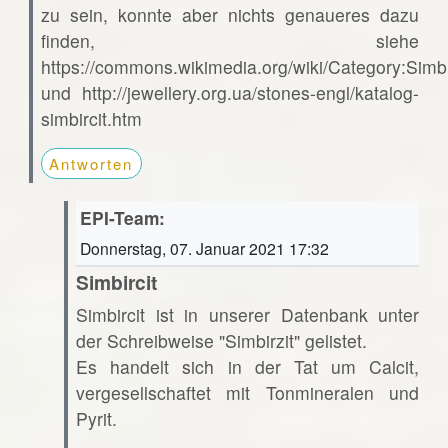
zu sein, konnte aber nichts genaueres dazu
finden, siehe
https://commons.wikimedia.org/wiki/Category:Simbi
und http://jewellery.org.ua/stones-engl/katalog-
simbircit.htm
Antworten
EPI-Team:
Donnerstag, 07. Januar 2021 17:32
Simbircit
Simbircit ist in unserer Datenbank unter
der Schreibweise "Simbirzit" gelistet.
Es handelt sich in der Tat um Calcit,
vergesellschaftet mit Tonmineralen und
Pyrit.