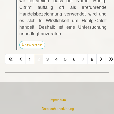
wir feststellen, dass der Name "Honig-
Citrin" auffällig oft als irreführende
Handelsbezeichnung verwendet wird und
es sich in Wirklichkeit um Honig-Calcit
handelt. Deshalb ist eine Untersuchung
unbedingt anzuraten.
Antworten
1
2
3
4
5
6
7
8
Impressum
Datenschutzerklärung