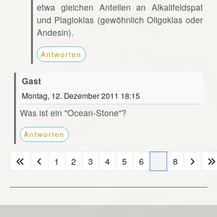
etwa gleichen Anteilen an Alkalifeldspat
und Plagioklas (gewöhnlich Oligoklas oder
Andesin).
Antworten
Gast
Montag, 12. Dezember 2011 18:15
Was ist ein "Ocean-Stone"?
Antworten
1
2
3
4
5
6
7
8