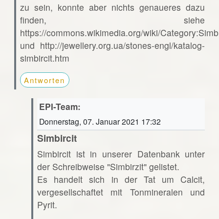
zu sein, konnte aber nichts genaueres dazu
finden, siehe
https://commons.wikimedia.org/wiki/Category:Simbi
und http://jewellery.org.ua/stones-engl/katalog-
simbircit.htm
Antworten
EPI-Team:
Donnerstag, 07. Januar 2021 17:32
Simbircit
Simbircit ist in unserer Datenbank unter
der Schreibweise "Simbirzit" gelistet.
Es handelt sich in der Tat um Calcit,
vergesellschaftet mit Tonmineralen und
Pyrit.