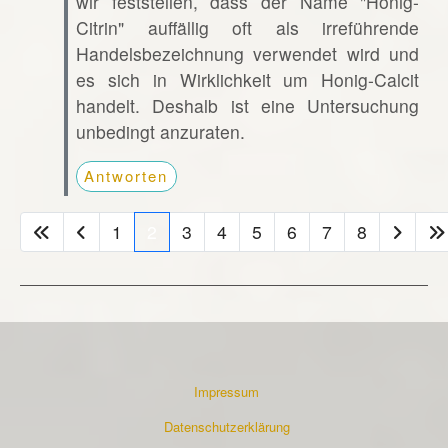
wir feststellen, dass der Name "Honig-
Citrin" auffällig oft als irreführende
Handelsbezeichnung verwendet wird und
es sich in Wirklichkeit um Honig-Calcit
handelt. Deshalb ist eine Untersuchung
unbedingt anzuraten.
Antworten
1
2
3
4
5
6
7
8
Impressum
Datenschutzerklärung