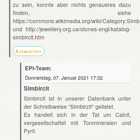
zu sein, konnte aber nichts genaueres dazu
finden, siehe
https://commons.wikimedia.org/wiki/Category:Simbi
und http://jewellery.org.ua/stones-engl/katalog-
simbircit.htm
Antworten
EPI-Team:
Donnerstag, 07. Januar 2021 17:32
Simbircit
Simbircit ist in unserer Datenbank unter
der Schreibweise "Simbirzit" gelistet.
Es handelt sich in der Tat um Calcit,
vergesellschaftet mit Tonmineralen und
Pyrit.