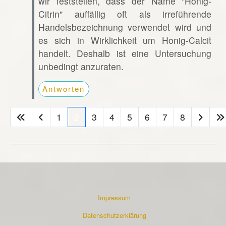
wir feststellen, dass der Name "Honig-
Citrin" auffällig oft als irreführende
Handelsbezeichnung verwendet wird und
es sich in Wirklichkeit um Honig-Calcit
handelt. Deshalb ist eine Untersuchung
unbedingt anzuraten.
Antworten
1
2
3
4
5
6
7
8
Impressum
Datenschutzerklärung