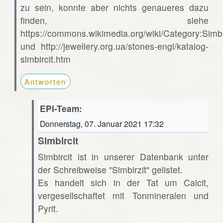
zu sein, konnte aber nichts genaueres dazu
finden, siehe
https://commons.wikimedia.org/wiki/Category:Simbi
und http://jewellery.org.ua/stones-engl/katalog-
simbircit.htm
Antworten
EPI-Team:
Donnerstag, 07. Januar 2021 17:32
Simbircit
Simbircit ist in unserer Datenbank unter
der Schreibweise "Simbirzit" gelistet.
Es handelt sich in der Tat um Calcit,
vergesellschaftet mit Tonmineralen und
Pyrit.