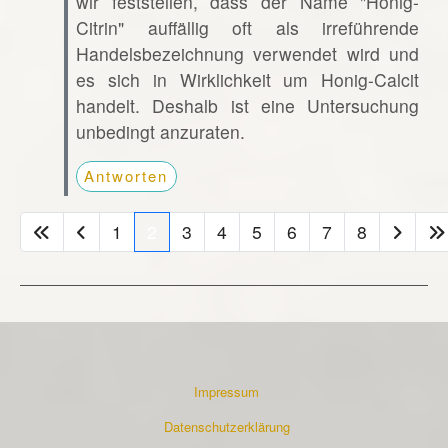
wir feststellen, dass der Name "Honig-
Citrin" auffällig oft als irreführende
Handelsbezeichnung verwendet wird und
es sich in Wirklichkeit um Honig-Calcit
handelt. Deshalb ist eine Untersuchung
unbedingt anzuraten.
Antworten
1
2
3
4
5
6
7
8
Impressum
Datenschutzerklärung