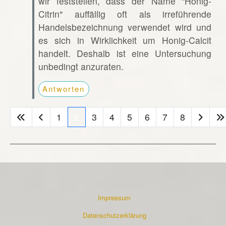
wir feststellen, dass der Name "Honig-
Citrin" auffällig oft als irreführende
Handelsbezeichnung verwendet wird und
es sich in Wirklichkeit um Honig-Calcit
handelt. Deshalb ist eine Untersuchung
unbedingt anzuraten.
Antworten
1
2
3
4
5
6
7
8
Impressum
Datenschutzerklärung