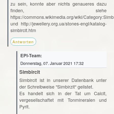
zu sein, konnte aber nichts genaueres dazu
finden, siehe
https://commons.wikimedia.org/wiki/Category:Simbi
und http://jewellery.org.ua/stones-engl/katalog-
simbircit.htm
Antworten
EPI-Team:
Donnerstag, 07. Januar 2021 17:32
Simbircit
Simbircit ist in unserer Datenbank unter
der Schreibweise "Simbirzit" gelistet.
Es handelt sich in der Tat um Calcit,
vergesellschaftet mit Tonmineralen und
Pyrit.