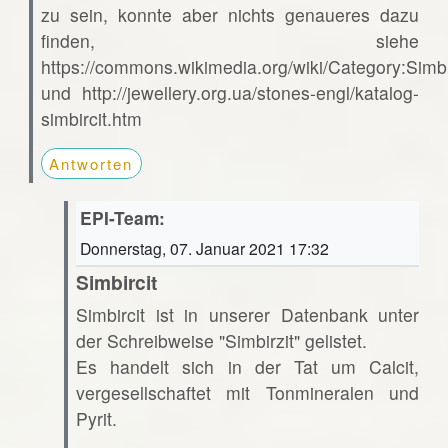
zu sein, konnte aber nichts genaueres dazu
finden, siehe
https://commons.wikimedia.org/wiki/Category:Simbi
und http://jewellery.org.ua/stones-engl/katalog-
simbircit.htm
Antworten
EPI-Team:
Donnerstag, 07. Januar 2021 17:32
Simbircit
Simbircit ist in unserer Datenbank unter
der Schreibweise "Simbirzit" gelistet.
Es handelt sich in der Tat um Calcit,
vergesellschaftet mit Tonmineralen und
Pyrit.