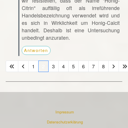
wir feststellen, dass der Name "Honig-
Citrin" auffällig oft als irreführende
Handelsbezeichnung verwendet wird und
es sich in Wirklichkeit um Honig-Calcit
handelt. Deshalb ist eine Untersuchung
unbedingt anzuraten.
Antworten
1
2
3
4
5
6
7
8
Impressum
Datenschutzerklärung