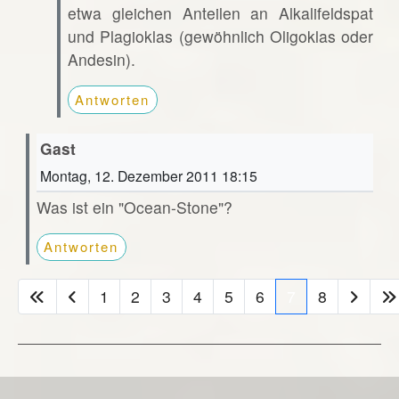
etwa gleichen Anteilen an Alkalifeldspat
und Plagioklas (gewöhnlich Oligoklas oder
Andesin).
Antworten
Gast
Montag, 12. Dezember 2011 18:15
Was ist ein "Ocean-Stone"?
Antworten
1
2
3
4
5
6
7
8