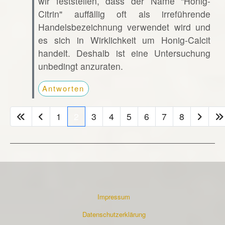
wir feststellen, dass der Name "Honig-
Citrin" auffällig oft als irreführende
Handelsbezeichnung verwendet wird und
es sich in Wirklichkeit um Honig-Calcit
handelt. Deshalb ist eine Untersuchung
unbedingt anzuraten.
Antworten
1
2
3
4
5
6
7
8
Impressum
Datenschutzerklärung