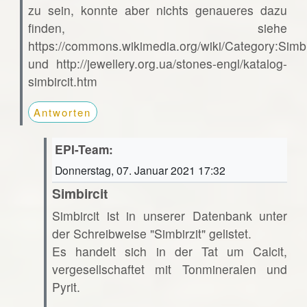
zu sein, konnte aber nichts genaueres dazu
finden, siehe
https://commons.wikimedia.org/wiki/Category:Simbi
und http://jewellery.org.ua/stones-engl/katalog-
simbircit.htm
Antworten
EPI-Team:
Donnerstag, 07. Januar 2021 17:32
Simbircit
Simbircit ist in unserer Datenbank unter
der Schreibweise "Simbirzit" gelistet.
Es handelt sich in der Tat um Calcit,
vergesellschaftet mit Tonmineralen und
Pyrit.