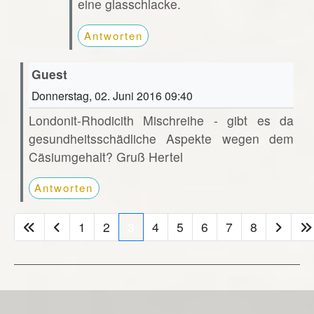
eine glasschlacke.
Antworten
Guest
Donnerstag, 02. Juni 2016 09:40
Londonit-Rhodicith Mischreihe - gibt es da
gesundheitsschädliche Aspekte wegen dem
Cäsiumgehalt? Gruß Hertel
Antworten
1
2
3
4
5
6
7
8