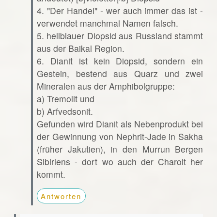
4. "Der Handel" - wer auch immer das ist -
verwendet manchmal Namen falsch.
5. hellblauer Diopsid aus Russland stammt
aus der Baikal Region.
6. Dianit ist kein Diopsid, sondern ein
Gestein, bestend aus Quarz und zwei
Mineralen aus der Amphibolgruppe:
a) Tremolit und
b) Arfvedsonit.
Gefunden wird Dianit als Nebenprodukt bei
der Gewinnung von Nephrit-Jade in Sakha
(früher Jakutien), in den Murrun Bergen
Sibiriens - dort wo auch der Charoit her
kommt.
Antworten