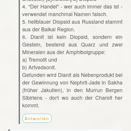
4. "Der Handel" - wer auch immer das ist -
verwendet manchmal Namen falsch.
5. hellblauer Diopsid aus Russland stammt
aus der Baikal Region.
6. Dianit ist kein Diopsid, sondern ein
Gestein, bestend aus Quarz und zwei
Mineralen aus der Amphibolgruppe:
a) Tremolit und
b) Arfvedsonit.
Gefunden wird Dianit als Nebenprodukt bei
der Gewinnung von Nephrit-Jade in Sakha
(früher Jakutien), in den Murrun Bergen
Sibiriens - dort wo auch der Charoit her
kommt.
Antworten