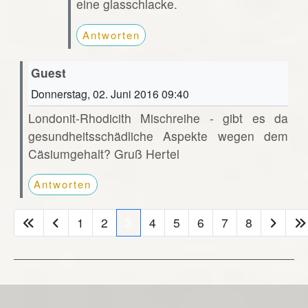
eine glasschlacke.
Antworten
Guest
Donnerstag, 02. Juni 2016 09:40
Londonit-Rhodicith Mischreihe - gibt es da
gesundheitsschädliche Aspekte wegen dem
Cäsiumgehalt? Gruß Hertel
Antworten
1
2
3
4
5
6
7
8