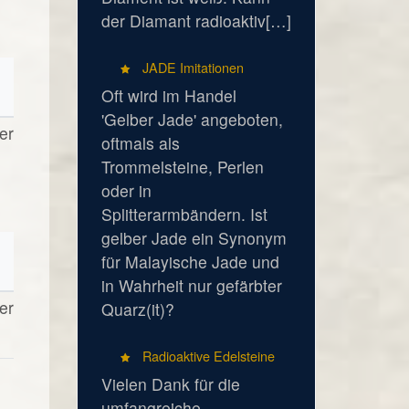
der Diamant radioaktiv[…]
JADE Imitationen
Oft wird im Handel
'Gelber Jade' angeboten,
er
oftmals als
Trommelsteine, Perlen
oder in
Splitterarmbändern. Ist
gelber Jade ein Synonym
für Malayische Jade und
in Wahrheit nur gefärbter
er
Quarz(it)?
Radioaktive Edelsteine
Vielen Dank für die
umfangreiche