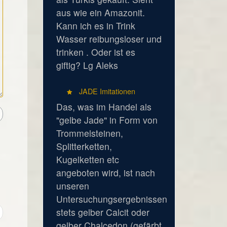
aus wie ein Amazonit.
Kann ich es in Trink
Wasser reibungsloser und
trinken . Oder ist es
giftig? Lg Aleks
JADE Imitationen
Das, was im Handel als
"gelbe Jade" in Form von
Trommelsteinen,
Splitterketten,
Kugelketten etc
angeboten wird, ist nach
unseren
Untersuchungsergebnissen
stets gelber Calcit oder
gelber Chalcedon (gefärbt