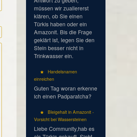
Antwort zu geben,
müssen wir zuallererst
klären, ob Sie einen
Türkis haben oder ein
Amazonit. Bis die Frage
geklärt ist, legen Sie den
Stein besser nicht in
Trinkwasser ein.
Handelsnamen
einreichen
Guten Tag woran erkenne
ich einen Padparatcha?
Bleigehalt in Amazonit -
Vorsicht bei Wassersteinen
Liebe Community,hab es
als Türkis gekauft. Sieht