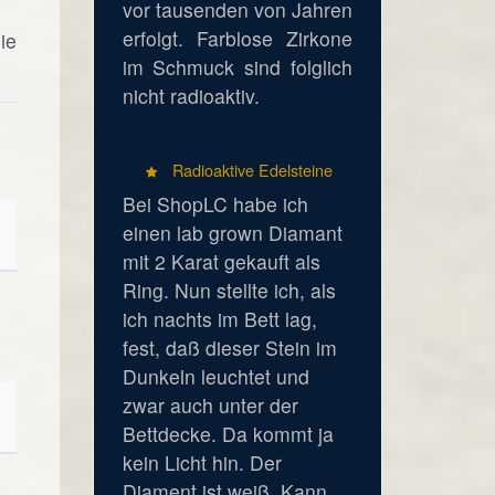
vor tausenden von Jahren
erfolgt. Farblose Zirkone
ie
im Schmuck sind folglich
nicht radioaktiv.
Radioaktive Edelsteine
Bei ShopLC habe ich
einen lab grown Diamant
mit 2 Karat gekauft als
Ring. Nun stellte ich, als
ich nachts im Bett lag,
fest, daß dieser Stein im
Dunkeln leuchtet und
zwar auch unter der
Bettdecke. Da kommt ja
kein Licht hin. Der
Diament ist weiß. Kann