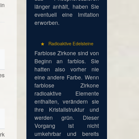
in
länger anhält, haben Sie
eventuell eine Imitation
erworben.
Radioaktive Edelsteine
Farblose Zirkone sind von
Beginn an farblos. Sie
hatten also vorher nie
es
eine andere Farbe. Wenn
farblose Zirkone
radioaktive Elemente
enthalten, verändern sie
ihre Kristallstruktur und
werden grün. Dieser
Vorgang ist nicht
umkehrbar und bereits
rk