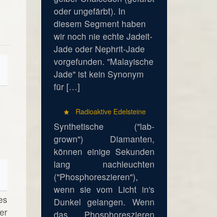
oder ungefärbt). In
diesem Segment haben
wir noch nie echte Jadeit-
Jade oder Nephrit-Jade
vorgefunden. "Malayische
Jade" ist kein Synonym
für […]
Radioaktive Edelsteine
Synthetische ("lab-
grown") Diamanten,
können einige Sekunden
lang nachleuchten
("Phosphoreszieren"),
wenn sie vom Licht in's
es
Dunkel gelangen. Wenn
er
das Phosphoreszieren