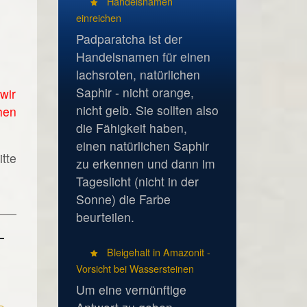
Handelsnamen
einreichen
Padparatcha ist der
Handelsnamen für einen
lachsroten, natürlichen
Saphir - nicht orange,
wir
nicht gelb. Sie sollten also
hen
die Fähigkeit haben,
einen natürlichen Saphir
tte
zu erkennen und dann im
Tageslicht (nicht in der
Sonne) die Farbe
beurteilen.
Bleigehalt in Amazonit -
Vorsicht bei Wassersteinen
Um eine vernünftige