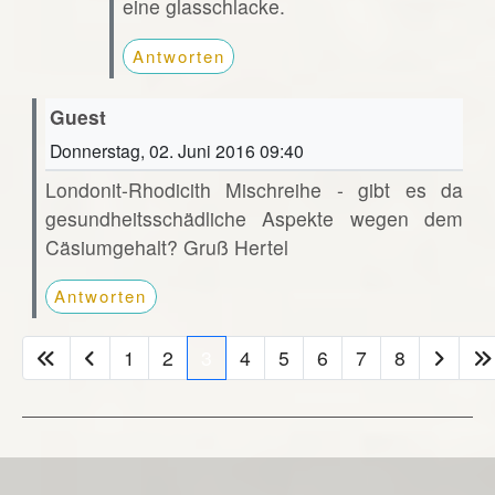
eine glasschlacke.
Antworten
Guest
Donnerstag, 02. Juni 2016 09:40
Londonit-Rhodicith Mischreihe - gibt es da
gesundheitsschädliche Aspekte wegen dem
Cäsiumgehalt? Gruß Hertel
Antworten
1
2
3
4
5
6
7
8