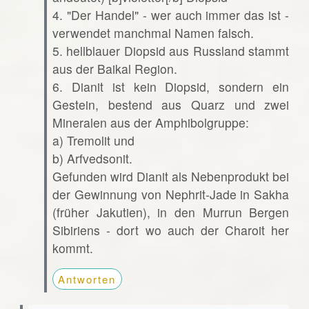
4. "Der Handel" - wer auch immer das ist -
verwendet manchmal Namen falsch.
5. hellblauer Diopsid aus Russland stammt
aus der Baikal Region.
6. Dianit ist kein Diopsid, sondern ein
Gestein, bestend aus Quarz und zwei
Mineralen aus der Amphibolgruppe:
a) Tremolit und
b) Arfvedsonit.
Gefunden wird Dianit als Nebenprodukt bei
der Gewinnung von Nephrit-Jade in Sakha
(früher Jakutien), in den Murrun Bergen
Sibiriens - dort wo auch der Charoit her
kommt.
Antworten