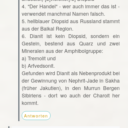
4. "Der Handel" - wer auch immer das ist -
verwendet manchmal Namen falsch.
5. hellblauer Diopsid aus Russland stammt
aus der Baikal Region.
6. Dianit ist kein Diopsid, sondern ein
Gestein, bestend aus Quarz und zwei
Mineralen aus der Amphibolgruppe:
a) Tremolit und
b) Arfvedsonit.
Gefunden wird Dianit als Nebenprodukt bei
der Gewinnung von Nephrit-Jade in Sakha
(früher Jakutien), in den Murrun Bergen
Sibiriens - dort wo auch der Charoit her
kommt.
Antworten