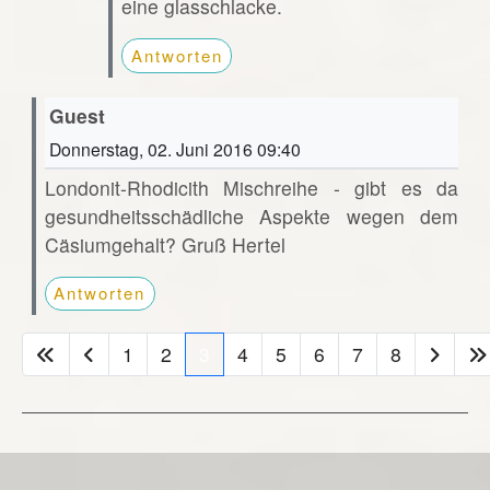
eine glasschlacke.
Antworten
Guest
Donnerstag, 02. Juni 2016 09:40
Londonit-Rhodicith Mischreihe - gibt es da
gesundheitsschädliche Aspekte wegen dem
Cäsiumgehalt? Gruß Hertel
Antworten
1
2
3
4
5
6
7
8