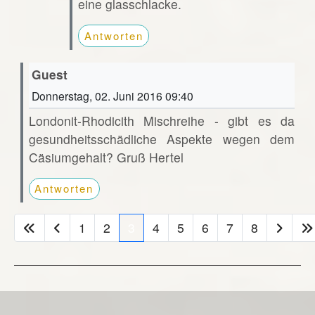
eine glasschlacke.
Antworten
Guest
Donnerstag, 02. Juni 2016 09:40
Londonit-Rhodicith Mischreihe - gibt es da
gesundheitsschädliche Aspekte wegen dem
Cäsiumgehalt? Gruß Hertel
Antworten
1
2
3
4
5
6
7
8