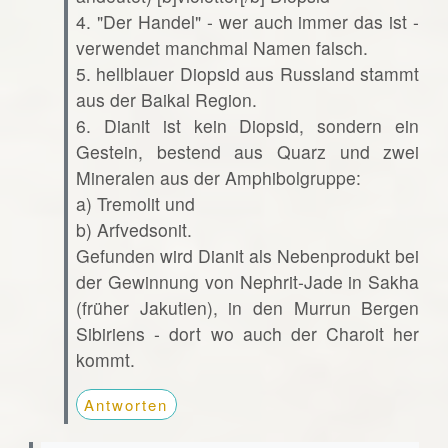
4. "Der Handel" - wer auch immer das ist -
verwendet manchmal Namen falsch.
5. hellblauer Diopsid aus Russland stammt
aus der Baikal Region.
6. Dianit ist kein Diopsid, sondern ein
Gestein, bestend aus Quarz und zwei
Mineralen aus der Amphibolgruppe:
a) Tremolit und
b) Arfvedsonit.
Gefunden wird Dianit als Nebenprodukt bei
der Gewinnung von Nephrit-Jade in Sakha
(früher Jakutien), in den Murrun Bergen
Sibiriens - dort wo auch der Charoit her
kommt.
Antworten