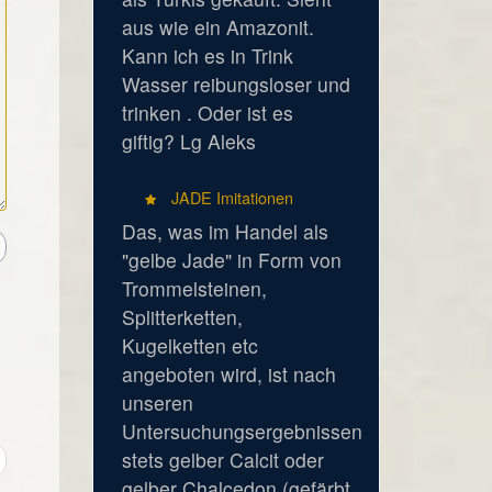
aus wie ein Amazonit.
Kann ich es in Trink
Wasser reibungsloser und
trinken . Oder ist es
giftig? Lg Aleks
JADE Imitationen
Das, was im Handel als
"gelbe Jade" in Form von
Trommelsteinen,
Splitterketten,
Kugelketten etc
angeboten wird, ist nach
unseren
Untersuchungsergebnissen
stets gelber Calcit oder
gelber Chalcedon (gefärbt