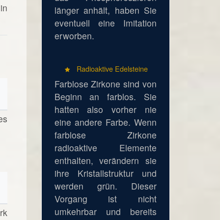
in
länger anhält, haben Sie
eventuell eine Imitation
erworben.
Radioaktive Edelsteine
Farblose Zirkone sind von
Beginn an farblos. Sie
hatten also vorher nie
es
eine andere Farbe. Wenn
farblose Zirkone
radioaktive Elemente
enthalten, verändern sie
ihre Kristallstruktur und
werden grün. Dieser
Vorgang ist nicht
umkehrbar und bereits
rk