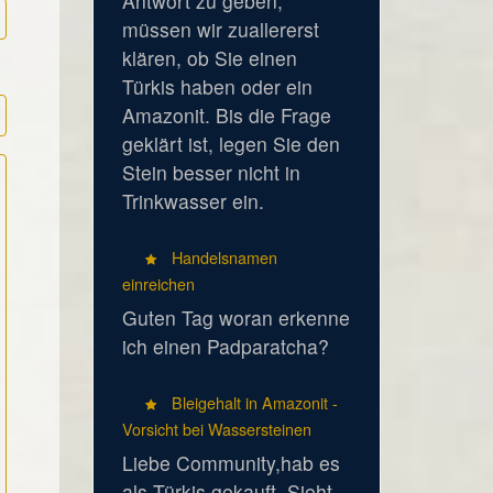
Antwort zu geben,
müssen wir zuallererst
klären, ob Sie einen
Türkis haben oder ein
Amazonit. Bis die Frage
geklärt ist, legen Sie den
Stein besser nicht in
Trinkwasser ein.
Handelsnamen
einreichen
Guten Tag woran erkenne
ich einen Padparatcha?
Bleigehalt in Amazonit -
Vorsicht bei Wassersteinen
Liebe Community,hab es
als Türkis gekauft. Sieht