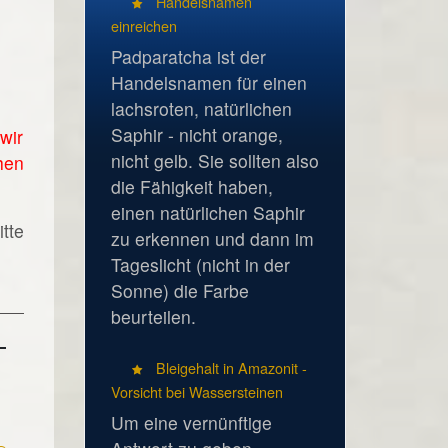
Handelsnamen
einreichen
Padparatcha ist der
Handelsnamen für einen
lachsroten, natürlichen
Saphir - nicht orange,
wir
nicht gelb. Sie sollten also
hen
die Fähigkeit haben,
einen natürlichen Saphir
tte
zu erkennen und dann im
Tageslicht (nicht in der
Sonne) die Farbe
beurteilen.
Bleigehalt in Amazonit -
Vorsicht bei Wassersteinen
Um eine vernünftige