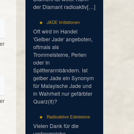
der Diamant radioaktiv[…]
JADE Imitationen
Oft wird im Handel
'Gelber Jade' angeboten,
er
oftmals als
Trommelsteine, Perlen
oder in
Splitterarmbändern. Ist
gelber Jade ein Synonym
für Malayische Jade und
in Wahrheit nur gefärbter
er
Quarz(it)?
Radioaktive Edelsteine
Vielen Dank für die
umfangreiche