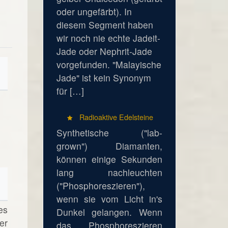
oder ungefärbt). In
diesem Segment haben
wir noch nie echte Jadeit-
Jade oder Nephrit-Jade
vorgefunden. "Malayische
Jade" ist kein Synonym
für […]
Radioaktive Edelsteine
Synthetische ("lab-
grown") Diamanten,
können einige Sekunden
lang nachleuchten
("Phosphoreszieren"),
wenn sie vom Licht in's
es
Dunkel gelangen. Wenn
er
das Phosphoreszieren