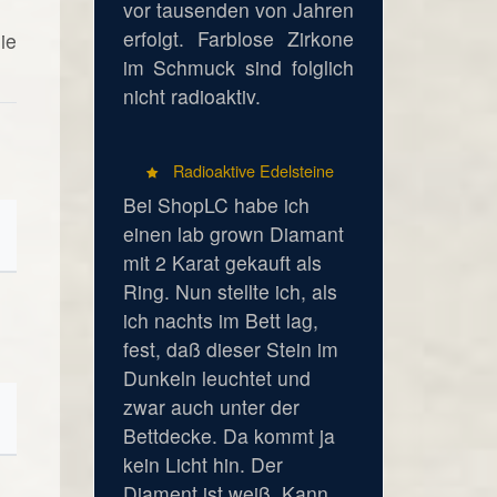
vor tausenden von Jahren
erfolgt. Farblose Zirkone
ie
im Schmuck sind folglich
nicht radioaktiv.
Radioaktive Edelsteine
Bei ShopLC habe ich
einen lab grown Diamant
mit 2 Karat gekauft als
Ring. Nun stellte ich, als
ich nachts im Bett lag,
fest, daß dieser Stein im
Dunkeln leuchtet und
zwar auch unter der
Bettdecke. Da kommt ja
kein Licht hin. Der
Diament ist weiß. Kann