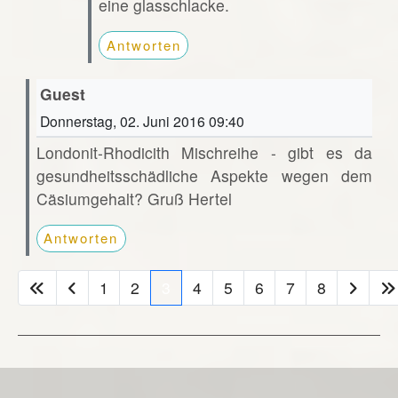
eine glasschlacke.
Antworten
Guest
Donnerstag, 02. Juni 2016 09:40
Londonit-Rhodicith Mischreihe - gibt es da
gesundheitsschädliche Aspekte wegen dem
Cäsiumgehalt? Gruß Hertel
Antworten
1
2
3
4
5
6
7
8