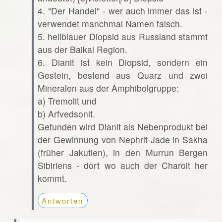
4. "Der Handel" - wer auch immer das ist -
verwendet manchmal Namen falsch.
5. hellblauer Diopsid aus Russland stammt
aus der Baikal Region.
6. Dianit ist kein Diopsid, sondern ein
Gestein, bestend aus Quarz und zwei
Mineralen aus der Amphibolgruppe:
a) Tremolit und
b) Arfvedsonit.
Gefunden wird Dianit als Nebenprodukt bei
der Gewinnung von Nephrit-Jade in Sakha
(früher Jakutien), in den Murrun Bergen
Sibiriens - dort wo auch der Charoit her
kommt.
Antworten