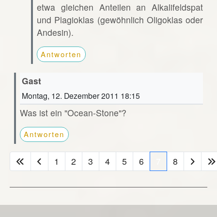
etwa gleichen Anteilen an Alkalifeldspat
und Plagioklas (gewöhnlich Oligoklas oder
Andesin).
Antworten
Gast
Montag, 12. Dezember 2011 18:15
Was ist ein "Ocean-Stone"?
Antworten
1
2
3
4
5
6
7
8