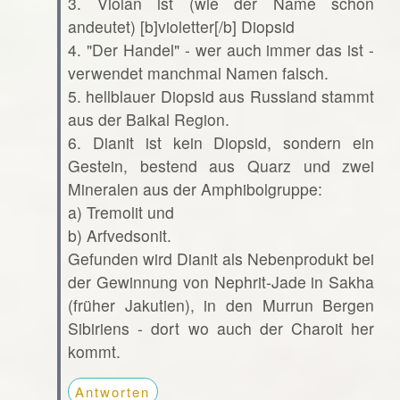
3. Violan ist (wie der Name schon
andeutet) [b]violetter[/b] Diopsid
4. "Der Handel" - wer auch immer das ist -
verwendet manchmal Namen falsch.
5. hellblauer Diopsid aus Russland stammt
aus der Baikal Region.
6. Dianit ist kein Diopsid, sondern ein
Gestein, bestend aus Quarz und zwei
Mineralen aus der Amphibolgruppe:
a) Tremolit und
b) Arfvedsonit.
Gefunden wird Dianit als Nebenprodukt bei
der Gewinnung von Nephrit-Jade in Sakha
(früher Jakutien), in den Murrun Bergen
Sibiriens - dort wo auch der Charoit her
kommt.
Antworten