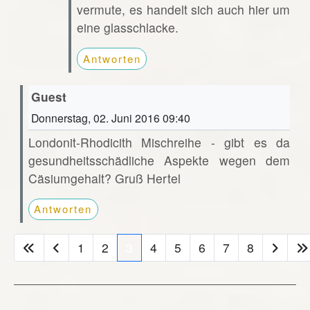
vermute, es handelt sich auch hier um
eine glasschlacke.
Antworten
Guest
Donnerstag, 02. Juni 2016 09:40
Londonit-Rhodicith Mischreihe - gibt es da
gesundheitsschädliche Aspekte wegen dem
Cäsiumgehalt? Gruß Hertel
Antworten
1
2
3
4
5
6
7
8