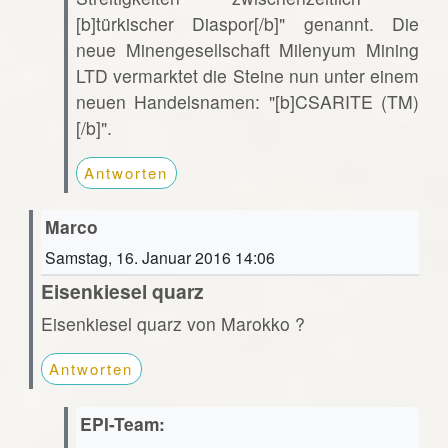
[b]türkischer Diaspor[/b]" genannt. Die
neue Minengesellschaft Milenyum Mining
LTD vermarktet die Steine nun unter einem
neuen Handelsnamen: "[b]CSARITE (TM)
[/b]".
Antworten
Marco
Samstag, 16. Januar 2016 14:06
Eisenkiesel quarz
Eisenkiesel quarz von Marokko ?
Antworten
EPI-Team: