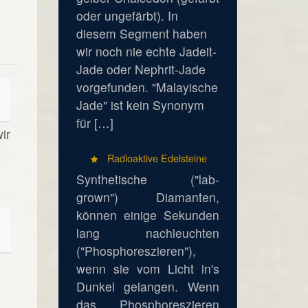
oder ungefärbt). In
diesem Segment haben
wir noch nie echte Jadeit-
Jade oder Nephrit-Jade
vorgefunden. "Malayische
Jade" ist kein Synonym
für […]
ir
Radioaktive Edelsteine
Synthetische ("lab-
grown") Diamanten,
können einige Sekunden
lang nachleuchten
("Phosphoreszieren"),
wenn sie vom Licht in's
Dunkel gelangen. Wenn
das Phosphoreszieren