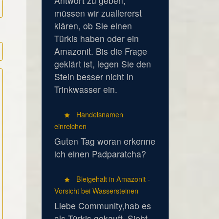
Antwort zu geben,
müssen wir zuallererst
klären, ob Sie einen
Türkis haben oder ein
Amazonit. Bis die Frage
geklärt ist, legen Sie den
Stein besser nicht in
Trinkwasser ein.
Handelsnamen
einreichen
Guten Tag woran erkenne
ich einen Padparatcha?
Bleigehalt in Amazonit -
Vorsicht bei Wassersteinen
Liebe Community,hab es
als Türkis gekauft. Sieht