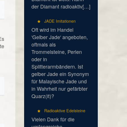
der Diamant radioaktiv[…]
JADE Imitationen
Oft wird im Handel
'Gelber Jade' angeboten,
Es
oftmals als
te
Trommelsteine, Perlen
oder in
Splitterarmbändern. Ist
gelber Jade ein Synonym
für Malayische Jade und
in Wahrheit nur gefärbter
Quarz(it)?
Radioaktive Edelsteine
Vielen Dank für die
umfangreiche