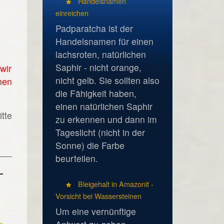
Handelsnamen
einreichen
Padparatcha ist der
Handelsnamen für einen
lachsroten, natürlichen
Saphir - nicht orange,
wir
nicht gelb. Sie sollten also
hen
die Fähigkeit haben,
einen natürlichen Saphir
tte
zu erkennen und dann im
Tageslicht (nicht in der
Sonne) die Farbe
beurteilen.
Bleigehalt in Amazonit -
Vorsicht bei Wassersteinen
Um eine vernünftige