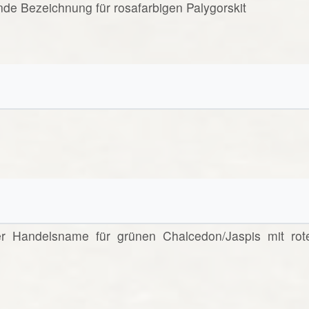
ende Bezeichnung für rosafarbigen Palygorskit
nter Handelsname für grünen Chalcedon/Jaspis mit rot