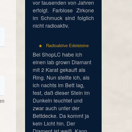
vor tausenden von Jahren
erfolgt. Farblose Zirkone
im Schmuck sind folglich
nicht radioaktiv.
Radioaktive Edelsteine
Bei ShopLC habe ich
einen lab grown Diamant
mit 2 Karat gekauft als
Ring. Nun stellte ich, als
ich nachts im Bett lag,
fest, daß dieser Stein im
Dunkeln leuchtet und
en
zwar auch unter der
Bettdecke. Da kommt ja
kein Licht hin. Der
Diament ist weiß. Kann