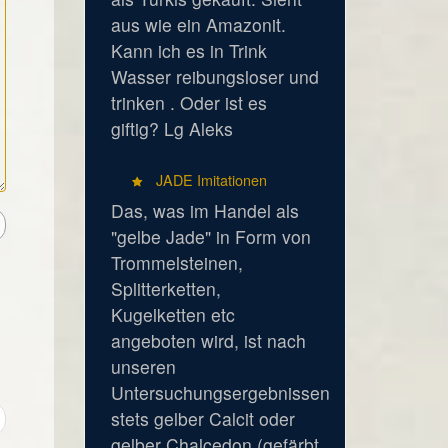
aus wie ein Amazonit.
Kann ich es in Trink
Wasser reibungsloser und
trinken . Oder ist es
giftig? Lg Aleks
JADE Imitationen
Das, was im Handel als
"gelbe Jade" in Form von
Trommelsteinen,
Splitterketten,
Kugelketten etc
angeboten wird, ist nach
unseren
Untersuchungsergebnissen
stets gelber Calcit oder
gelber Chalcedon (gefärbt