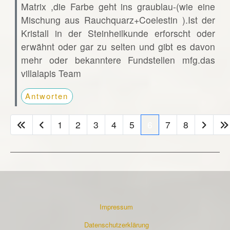
Matrix ,die Farbe geht ins graublau-(wie eine
Mischung aus Rauchquarz+Coelestin ).Ist der
Kristall in der Steinheilkunde erforscht oder
erwähnt oder gar zu selten und gibt es davon
mehr oder bekanntere Fundstellen mfg.das
villalapis Team
Antworten
1
2
3
4
5
6
7
8
Impressum
Datenschutzerklärung