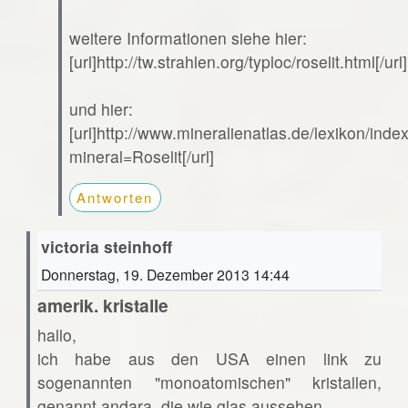
weitere Informationen siehe hier:
[url]http://tw.strahlen.org/typloc/roselit.html[/url]
und hier:
[url]http://www.mineralienatlas.de/lexikon/ind
mineral=Roselit[/url]
Antworten
victoria steinhoff
Donnerstag, 19. Dezember 2013 14:44
amerik. kristalle
hallo,
ich habe aus den USA einen link zu
sogenannten "monoatomischen" kristallen,
genannt andara. die wie glas aussehen.