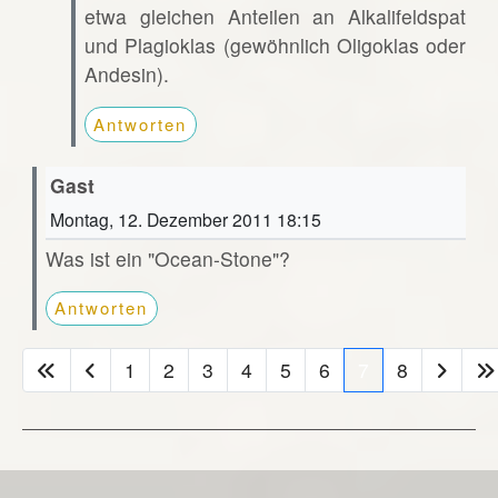
etwa gleichen Anteilen an Alkalifeldspat
und Plagioklas (gewöhnlich Oligoklas oder
Andesin).
Antworten
Gast
Montag, 12. Dezember 2011 18:15
Was ist ein "Ocean-Stone"?
Antworten
1
2
3
4
5
6
7
8