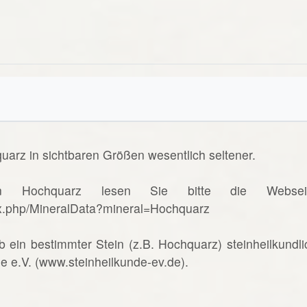
uarz in sichtbaren Größen wesentlich seltener.
n Hochquarz lesen Sie bitte die Websei
ex.php/MineralData?mineral=Hochquarz
b ein bestimmter Stein (z.B. Hochquarz) steinheilkundli
de e.V. (www.steinheilkunde-ev.de).