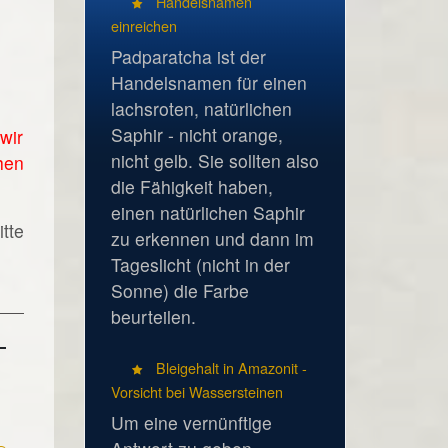
Handelsnamen
einreichen
Padparatcha ist der
Handelsnamen für einen
lachsroten, natürlichen
Saphir - nicht orange,
wir
nicht gelb. Sie sollten also
hen
die Fähigkeit haben,
einen natürlichen Saphir
tte
zu erkennen und dann im
Tageslicht (nicht in der
Sonne) die Farbe
beurteilen.
Bleigehalt in Amazonit -
Vorsicht bei Wassersteinen
Um eine vernünftige