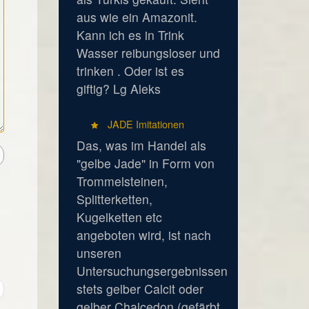
aus wie ein Amazonit.
Kann ich es in Trink
Wasser reibungsloser und
trinken . Oder ist es
giftig? Lg Aleks
JADE Imitationen
Das, was im Handel als
"gelbe Jade" in Form von
Trommelsteinen,
Splitterketten,
Kugelketten etc
angeboten wird, ist nach
unseren
Untersuchungsergebnissen
stets gelber Calcit oder
gelber Chalcedon (gefärbt