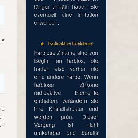
länger anhält, haben Sie
eventuell eine Imitation
erworben.
ie
Radioaktive Edelsteine
Farblose Zirkone sind von
Beginn an farblos. Sie
hatten also vorher nie
eine andere Farbe. Wenn
farblose Zirkone
radioaktive Elemente
enthalten, verändern sie
ne
ihre Kristallstruktur und
en
werden grün. Dieser
en
Vorgang ist nicht
umkehrbar und bereits