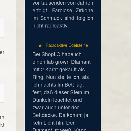
vor tausenden von Jahren
erfolgt. Farblose Zirkone
im Schmuck sind folglich
nicht radioaktiv.
Radioaktive Edelsteine
er
Bei ShopLC habe ich
einen lab grown Diamant
mit 2 Karat gekauft als
Ring. Nun stellte ich, als
ich nachts im Bett lag,
fest, daß dieser Stein im
Dunkeln leuchtet und
zwar auch unter der
Bettdecke. Da kommt ja
en
kein Licht hin. Der
kt
Diament ist weiß. Kann