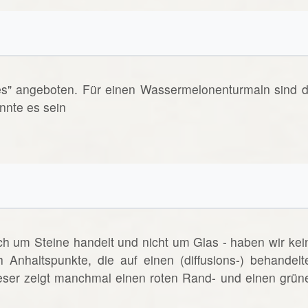
es" angeboten. Für einen Wassermelonenturmaln sind d
nnte es sein
ich um Steine handelt und nicht um Glas - haben wir kei
h Anhaltspunkte, die auf einen (diffusions-) behandelt
eser zeigt manchmal einen roten Rand- und einen grün