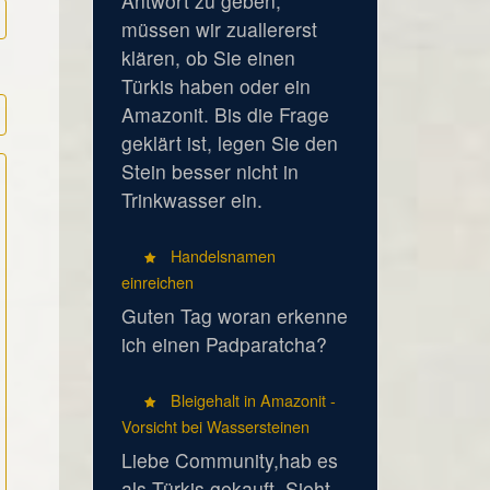
Antwort zu geben,
müssen wir zuallererst
klären, ob Sie einen
Türkis haben oder ein
Amazonit. Bis die Frage
geklärt ist, legen Sie den
Stein besser nicht in
Trinkwasser ein.
Handelsnamen
einreichen
Guten Tag woran erkenne
ich einen Padparatcha?
Bleigehalt in Amazonit -
Vorsicht bei Wassersteinen
Liebe Community,hab es
als Türkis gekauft. Sieht