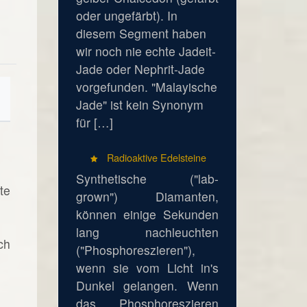
oder ungefärbt). In
diesem Segment haben
wir noch nie echte Jadeit-
Jade oder Nephrit-Jade
vorgefunden. "Malayische
Jade" ist kein Synonym
für […]
Radioaktive Edelsteine
Synthetische ("lab-
te
grown") Diamanten,
können einige Sekunden
lang nachleuchten
ch
("Phosphoreszieren"),
wenn sie vom Licht in's
Dunkel gelangen. Wenn
das Phosphoreszieren