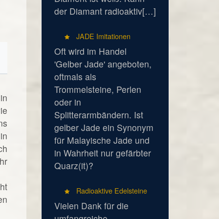
der Diamant radioaktiv[…]
JADE Imitationen
Oft wird im Handel
'Gelber Jade' angeboten,
oftmals als
Trommelsteine, Perlen
in
oder in
ie
Splitterarmbändern. Ist
ns
gelber Jade ein Synonym
in
für Malayische Jade und
ch
in Wahrheit nur gefärbter
hr
Quarz(it)?
ht
Radioaktive Edelsteine
en
Vielen Dank für die
umfangreiche