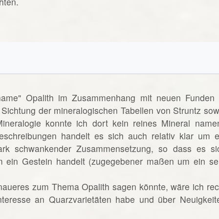
hten.
lname" Opalith im Zusammenhang mit neuen Funden 
 Sichtung der mineralogischen Tabellen von Struntz sow
neralogie konnte ich dort kein reines Mineral name
eschreibungen handelt es sich auch relativ klar um e
ark schwankender Zusammensetzung, so dass es si
 ein Gestein handelt (zugegebener maßen um ein se
naueres zum Thema Opalith sagen könnte, wäre ich rec
Interesse an Quarzvarietäten habe und über Neuigkeit